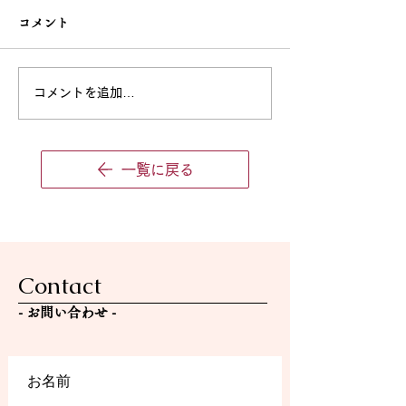
ご案内
コメント
いつも教室のブログをご覧い
♪ハロウィン🎃
ただき、ありがとうございま
す。 現在、レッスン枠が少
コメントを追加…
しずつ限られてきているた
め、新規生徒さんの募集は下
記の方に限らせていただきま
一覧に戻る
す。 【現在募集している生
徒さん】 ・年少さん（2026
年4月より年中になるお子さ
ま） ・未満児さん（2026年
4月より年少になるお子さ
Contact
ま） ・音楽高校・音楽大学
を目指している方 上記以外
- ​お問い合わせ -
の学年・条件につきまして
は、現在のところ新規募集は
行ってお
お名前