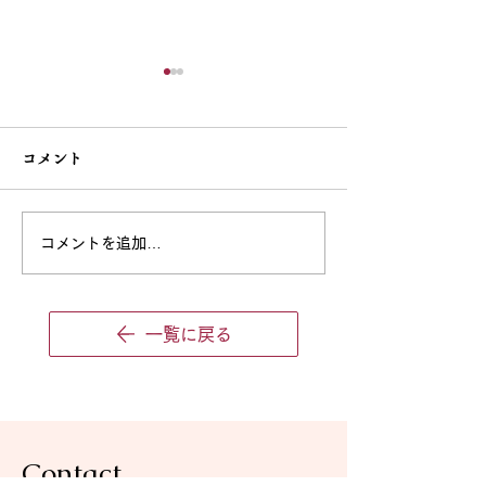
♪新規生徒募集についての
ご案内
コメント
いつも教室のブログをご覧い
♪ハロウィン🎃
ただき、ありがとうございま
す。 現在、レッスン枠が少
コメントを追加…
しずつ限られてきているた
め、新規生徒さんの募集は下
記の方に限らせていただきま
一覧に戻る
す。 【現在募集している生
徒さん】 ・年少さん（2026
年4月より年中になるお子さ
ま） ・未満児さん（2026年
4月より年少になるお子さ
Contact
ま） ・音楽高校・音楽大学