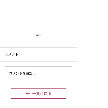
コメント
♪ハロウィン🎃
コメントを追加…
♪アウトリーチ
一覧に戻る