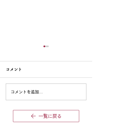
♪新規生徒募集についての
ご案内
コメント
いつも教室のブログをご覧い
♪ハロウィン🎃
ただき、ありがとうございま
す。 現在、レッスン枠が少
コメントを追加…
しずつ限られてきているた
め、新規生徒さんの募集は下
記の方に限らせていただきま
一覧に戻る
す。 【現在募集している生
徒さん】 ・年少さん（2026