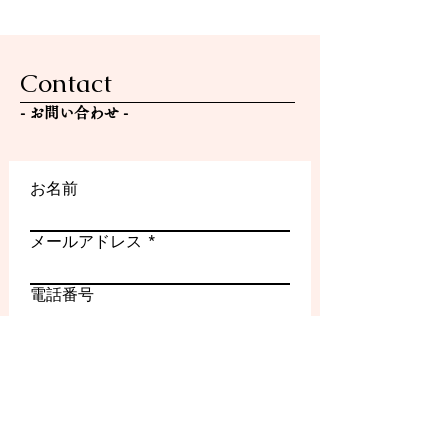
年4月より年中になるお子さ
ま） ・未満児さん（2026年
4月より年少になるお子さ
Contact
ま） ・音楽高校・音楽大学
を目指している方 上記以外
- ​お問い合わせ -
の学年・条件につきまして
は、現在のところ新規募集は
行ってお
お名前
メールアドレス
電話番号
件名
メッセージ