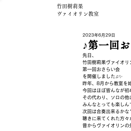
竹田樹莉果
​ヴァイオリン教室
2023年6月29日
♪第一回
先日、
竹田樹莉果ヴァイオリ
第一回おさらい会
を開催しました♫✨
昨年、8月から教室を始
今回はほぼ皆んなが初
その代わり、ソロの他に
みんなとっても楽しんで
次回は合奏出来るかな？
聴きに来てくれた方々
昔からヴァイオリンの