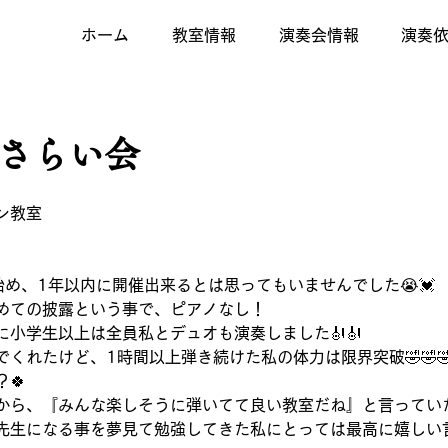
ホーム
教室情報
演奏会情報
演奏
おさらい会
ン教室
め、1年以内に開催出来るとは思ってもいませんでした😭💓
めての披露という事で、ピアノなし！
小学生以上は全員私とデュオも演奏しました🎻🎻
くれたけど、1時間以上弾き続けた私の体力は限界突破🤣🤣
🍀
から、『みんな楽しそうに弾いてて良い教室だね』と言ってい
先生になる事を夢見て勉強してきた私にとっては最高に嬉しい言