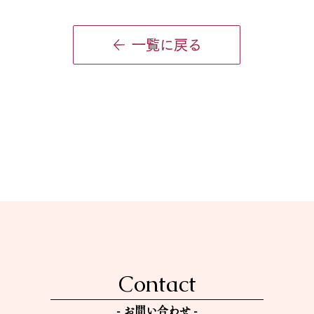
募集は下記の方に限らせていただ
きます。 【現在募集している生
一覧に戻る
徒さん】 ・年少さん（2026年4
月より年中になるお子さま） ・
未満児さん（2026年4月より年
少になるお子さま） ・音楽高
校・音楽大学を目指している方
上記以外の学年・条件につきまし
ては、現在のところ新規募集は行
ってお
Contact
- ​お問い合わせ -