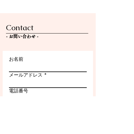
年4月より年中になるお子さ
ま） ・未満児さん（2026年
4月より年少になるお子さ
Contact
ま） ・音楽高校・音楽大学
を目指している方 上記以外
- ​お問い合わせ -
の学年・条件につきまして
は、現在のところ新規募集は
行ってお
お名前
メールアドレス
電話番号
件名
メッセージ