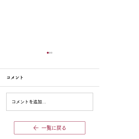
♪新規生徒募集についての
ご案内
コメント
いつも教室のブログをご覧い
♪ハロウィン🎃
ただき、ありがとうございま
す。 現在、レッスン枠が少
コメントを追加…
しずつ限られてきているた
め、新規生徒さんの募集は下
記の方に限らせていただきま
一覧に戻る
す。 【現在募集している生
徒さん】 ・年少さん（2026